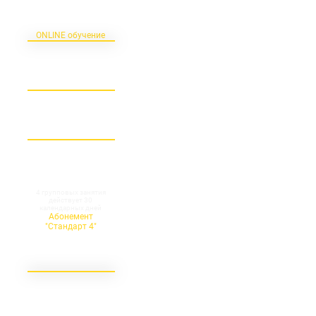
Дистанционное
обучение
на платформе ZOOM
ONLINE обучение
4 групповых занятия
действует 30
календарных дней
Абонемент
"Стандарт 4"
4 400
согласно
прейскуранту
оффлайн занятий