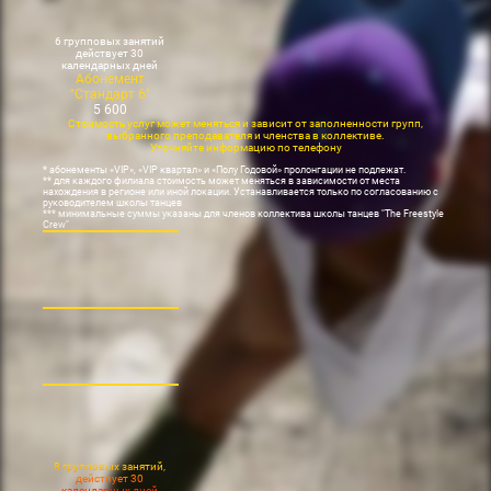
6 групповых занятий
действует 30
календарных дней
Абонемент
"Стандарт 6"
5 600
Стоимость услуг может меняться и зависит от заполненности групп,
выбранного преподавателя и членства в коллективе.
Уточняйте информацию по телефону
* абонементы «VIP», «VIP квартал» и «Полу Годовой» пролонгации не подлежат.
** для каждого филиала стоимость может меняться в зависимости от места
нахождения в регионе или иной локации. Устанавливается только по согласованию с
руководителем школы танцев
*** минимальные суммы указаны для членов коллектива школы танцев "The Freestyle
Crew"
8 групповых занятий,
действует 30
календарных дней