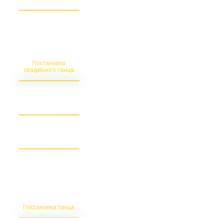
Уникальная постановка
по предпочтениям
молодоженов ***
Постановка
свадебного танца
от 4 000 (с пары)
Постановка
хореографии
различной степени
сложности
Постановка танца
договорная