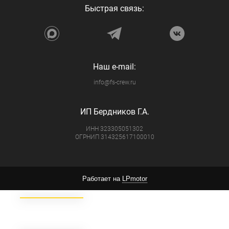
Быстрая связь:
Кол-во занятий не
ограничено, действует
30 календарных дней *.
ПОПУЛЯРНЫЙ
Кол-во занятий не
ограничено, действует
Наш e-mail:
90 календарных дней *.
ВЫГОДНО
info@fs-crew.ru
Кол-во занятий не
ограничено, действует
180 календарных дней
*.
ВЫГОДНО
Абонемент "VIP",
ИП Бердников Г.А.
ТОП
Абонемент "VIP - 3X"
- квартальный
ИНН 323305051302
Абонемент "VIP - 6X"
ОГРНИП 314325617100010
- полугодовой
11 500
30 000
( есть возможность
оплаты по частям )
Работает на
LPmotor
54 000
( есть возможность
оплаты по частям )