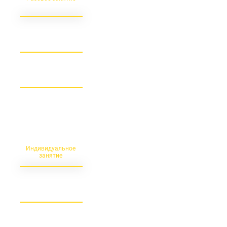
500
1 300
Персональная
тренировка с одним
или двумя
обучающимися ***
Индивидуальное
занятие
от 2 200 (с человека)