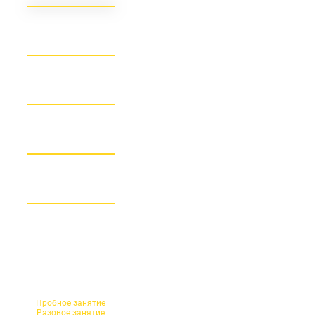
Посещение одного
группового занятия
школы впервые
Посещение одного
группового занятия без
наличия абонемента
Пробное занятие
Разовое занятие